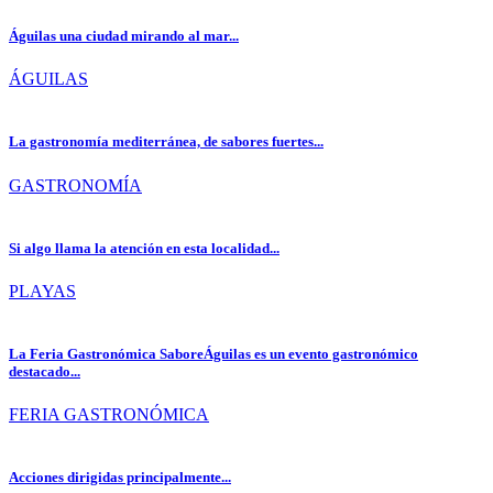
Águilas una ciudad mirando al mar...
ÁGUILAS
La gastronomía mediterránea, de sabores fuertes...
GASTRONOMÍA
Si algo llama la atención en esta localidad...
PLAYAS
La Feria Gastronómica SaboreÁguilas es un evento gastronómico
destacado...
FERIA GASTRONÓMICA
Acciones dirigidas principalmente...