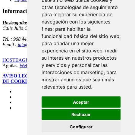
Este sitio web utiliza cookies y
otras tecnologías de seguimiento
Información:
para mejorar su experiencia de
navegación con los siguientes
Hosteaguilas.
Calle Julio Castelo, Nº 8 Local 3 Bajo, Edificio Alameda
fines:
para habilitar la
funcionalidad básica del sitio web
,
Tel. : 968 447 696
para brindar una mejor
Email :
info@hosteaguilas.com
experiencia en el sitio web
,
medir
su interés en nuestros productos
HOSTEAGUILAS
- Asociación de Hostelería y Turismo de
y servicios y personalizar las
Águilas.
Web diseñada por Leovinci Consulting
interacciones de marketing
,
para
AVISO LEGAL
-
POLÍTICA DE PRIVACIDAD
-
POLÍTICA
mostrar anuncios que sean más
DE COOKIES
-
PREFERENCIAS DE COOKIES
relevantes para usted
.
Aceptar
Rechazar
Configurar