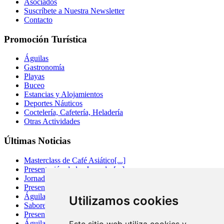
Asociados
Suscríbete a Nuestra Newsletter
Contacto
Promoción Turística
Águilas
Gastronomía
Playas
Buceo
Estancias y Alojamientos
Deportes Náuticos
Coctelería, Cafetería, Heladería
Otras Actividades
Últimas Noticias
Masterclass de Café Asiático[...]
Presentación de las Jornadas[...]
Jornada de Visita a[...]
Presentación de la Ruta[...]
Águilas se prepara para[...]
Utilizamos cookies
Sabores del Mar: visita[...]
Presentación de las I[...]
Águilas de Tapas 2022[...]