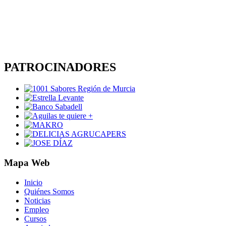
PATROCINADORES
Mapa Web
Inicio
Quiénes Somos
Noticias
Empleo
Cursos